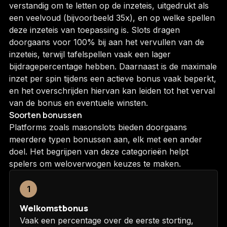
verstandig om te letten op de inzeteis, uitgedrukt als
een veelvoud (bijvoorbeeld 35x), en op welke spellen
deze inzeteis van toepassing is. Slots dragen
doorgaans voor 100% bij aan het vervullen van de
inzeteis, terwijl tafelspellen vaak een lager
bijdragepercentage hebben. Daarnaast is de maximale
inzet per spin tijdens een actieve bonus vaak beperkt,
en het overschrijden hiervan kan leiden tot het verval
van de bonus en eventuele winsten.
Soorten bonussen
Platforms zoals masonslots bieden doorgaans
meerdere typen bonussen aan, elk met een ander
doel. Het begrijpen van deze categorieën helpt
spelers om weloverwogen keuzes te maken.
1
Welkomstbonus
Vaak een percentage over de eerste storting,