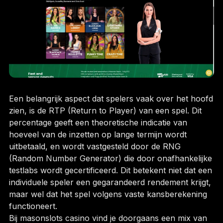
Een belangrijk aspect dat spelers vaak over het hoofd
zien, is de RTP (Return to Player) van een spel. Dit
percentage geeft een theoretische indicatie van
hoeveel van de inzetten op lange termijn wordt
uitbetaald, en wordt vastgesteld door de RNG
(Random Number Generator) die door onafhankelijke
testlabs wordt gecertificeerd. Dit betekent niet dat een
individuele speler een gegarandeerd rendement krijgt,
maar wel dat het spel volgens vaste kansberekening
functioneert.
Bij masonslots casino vind je doorgaans een mix van