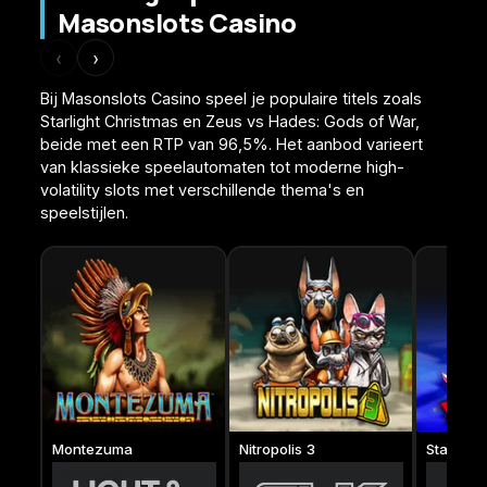
Masonslots Casino
‹
›
Bij Masonslots Casino speel je populaire titels zoals
Starlight Christmas en Zeus vs Hades: Gods of War,
beide met een RTP van 96,5%. Het aanbod varieert
van klassieke speelautomaten tot moderne high-
volatility slots met verschillende thema's en
speelstijlen.
Montezuma
Nitropolis 3
Starlight