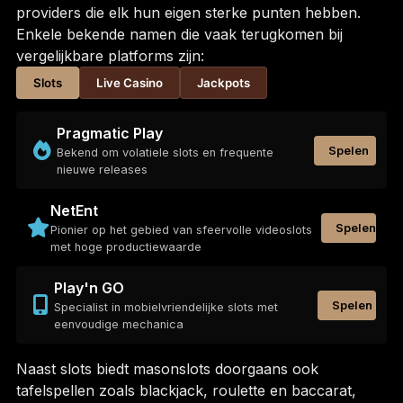
providers die elk hun eigen sterke punten hebben.
Enkele bekende namen die vaak terugkomen bij
vergelijkbare platforms zijn:
Slots
Live Casino
Jackpots
Pragmatic Play
Spelen
Bekend om volatiele slots en frequente
nieuwe releases
NetEnt
Spelen
Pionier op het gebied van sfeervolle videoslots
met hoge productiewaarde
Play'n GO
Spelen
Specialist in mobielvriendelijke slots met
eenvoudige mechanica
Naast slots biedt masonslots doorgaans ook
tafelspellen zoals blackjack, roulette en baccarat,