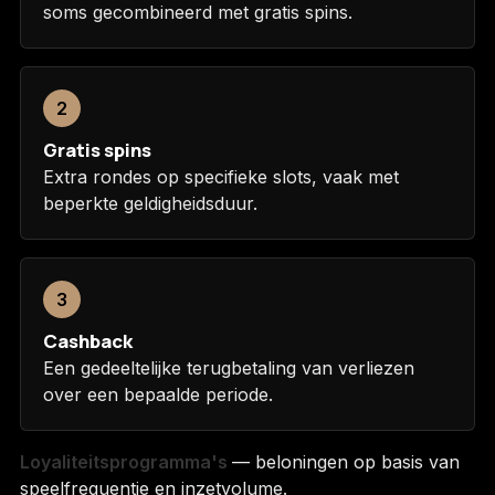
soms gecombineerd met gratis spins.
2
Gratis spins
Extra rondes op specifieke slots, vaak met
beperkte geldigheidsduur.
3
Cashback
Een gedeeltelijke terugbetaling van verliezen
over een bepaalde periode.
Loyaliteitsprogramma's
— beloningen op basis van
speelfrequentie en inzetvolume.