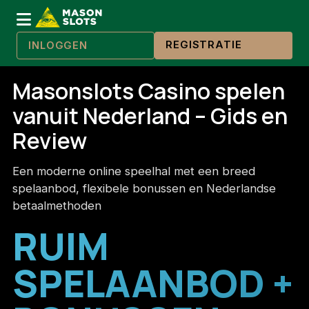
REGISTRATIE
INLOGGEN
Masonslots Casino spelen
vanuit Nederland – Gids en
Review
Een moderne online speelhal met een breed
spelaanbod, flexibele bonussen en Nederlandse
betaalmethoden
RUIM
SPELAANBOD +