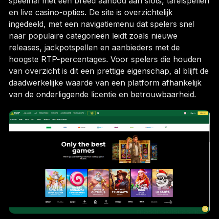
speelhal met een breed aanbod aan slots, tafelspellen
en live casino-opties. De site is overzichtelijk
ingedeeld, met een navigatiemenu dat spelers snel
naar populaire categorieën leidt zoals nieuwe
releases, jackpotspellen en aanbieders met de
hoogste RTP-percentages. Voor spelers die houden
van overzicht is dit een prettige eigenschap, al blijft de
daadwerkelijke waarde van een platform afhankelijk
van de onderliggende licentie en betrouwbaarheid.